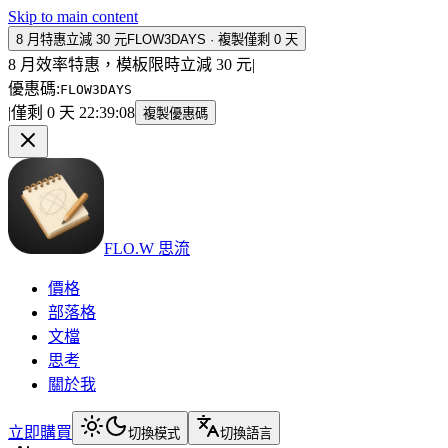
Skip to main content
8 月特惠立減 30 元
FLOW3DAYS
·
複製
僅剩 0 天
8 月效率特惠，模板限時立減 30 元
|
優惠碼
:
FLOW3DAYS
|
僅剩 0 天
22
:
39
:
08
複製優惠碼
FLO.W 思流
價格
部落格
文檔
思考
關於我
立即購買
切換模式
切換語言