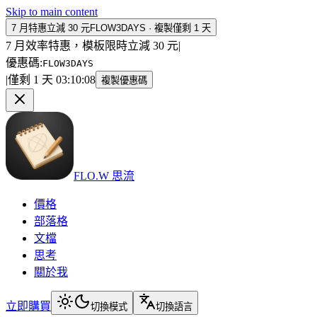
Skip to main content
7 月特惠立減 30 元
FLOW3DAYS
·
複製
僅剩 1 天
7 月效率特惠，模板限時立減 30 元
|
優惠碼
:
FLOW3DAYS
|
僅剩 1 天
03
:
10
:
08
複製優惠碼
FLO.W 思流
價格
部落格
文檔
思考
關於我
立即購買
切換模式
切換語言