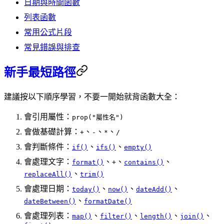
日期與時間函數
列表函數
常用公式片段
常見錯誤與排查
新手最短路徑
建議按以下順序學習，不要一開始就背函數大全：
會引用屬性：
prop("屬性名")
會做基礎計算：
、
、
、
+
-
*
/
會判斷條件：
、
、
if()
ifs()
empty()
會處理文字：
、
、
、
format()
+
contains()
、
replaceAll()
trim()
會處理日期：
、
、
、
today()
now()
dateAdd()
、
dateBetween()
formatDate()
會處理列表：
、
、
、
、
map()
filter()
length()
join()