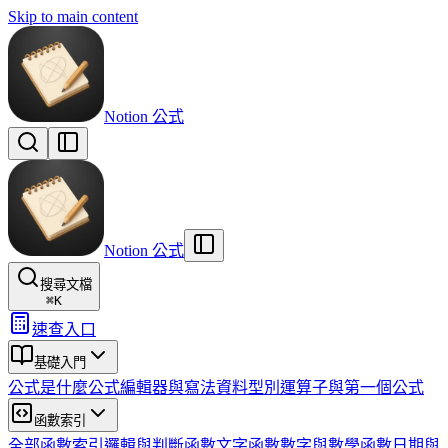
Skip to main content
Notion 公式
Notion 公式
搜尋文檔
⌘
K
速查入口
基礎入門
公式是什麼
公式編輯器與寫法
資料型別
運算子與第一個公式
函數索引
全部函數索引
邏輯與判斷函數
文字函數
數字與數學函數
日期與