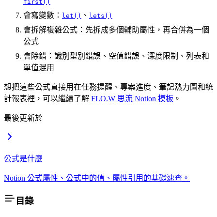
first()
會寫變數：
、
let()
lets()
會拆解複雜公式：先拆成多個輔助屬性，再合併為一個
公式
會除錯：識別型別錯誤、空值錯誤、深度限制、列表和
單值混用
想把這些公式直接用在任務提醒、專案進度、筆記熱力圖和統
計報表裡，可以繼續了解
FLO.W 思流 Notion 模板
。
最後更新於
公式是什麼
Notion 公式屬性、公式中的值、屬性引用的基礎速查。
目錄