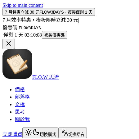
Skip to main content
7 月特惠立減 30 元
FLOW3DAYS
·
複製
僅剩 1 天
7 月效率特惠，模板限時立減 30 元
|
優惠碼
:
FLOW3DAYS
|
僅剩 1 天
03
:
10
:
08
複製優惠碼
FLO.W 思流
價格
部落格
文檔
思考
關於我
立即購買
切換模式
切換語言