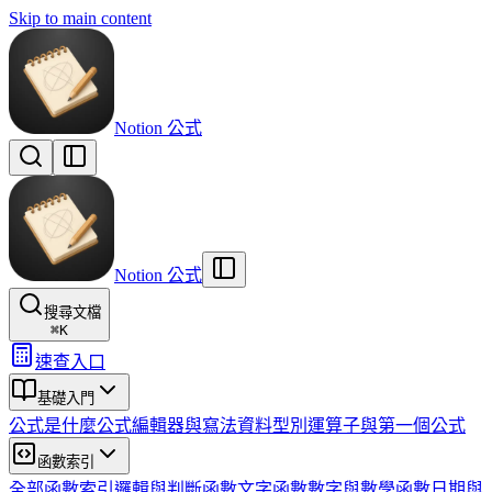
Skip to main content
Notion 公式
Notion 公式
搜尋文檔
⌘
K
速查入口
基礎入門
公式是什麼
公式編輯器與寫法
資料型別
運算子與第一個公式
函數索引
全部函數索引
邏輯與判斷函數
文字函數
數字與數學函數
日期與