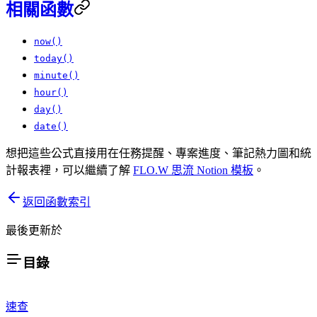
相關函數
now()
today()
minute()
hour()
day()
date()
想把這些公式直接用在任務提醒、專案進度、筆記熱力圖和統
計報表裡，可以繼續了解
FLO.W 思流 Notion 模板
。
返回函數索引
最後更新於
目錄
速查