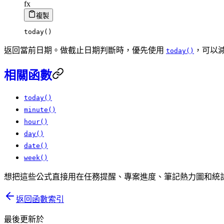
fx
複製
today
(
)
返回當前日期。做截止日期判斷時，優先使用
，可以
today()
相關函數
today()
minute()
hour()
day()
date()
week()
想把這些公式直接用在任務提醒、專案進度、筆記熱力圖和統
返回函數索引
最後更新於