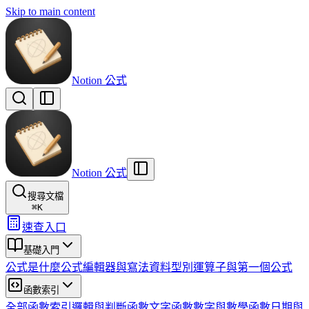
Skip to main content
Notion 公式
Notion 公式
搜尋文檔
⌘
K
速查入口
基礎入門
公式是什麼
公式編輯器與寫法
資料型別
運算子與第一個公式
函數索引
全部函數索引
邏輯與判斷函數
文字函數
數字與數學函數
日期與