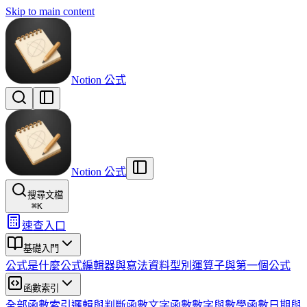
Skip to main content
Notion 公式
Notion 公式
搜尋文檔
⌘
K
速查入口
基礎入門
公式是什麼
公式編輯器與寫法
資料型別
運算子與第一個公式
函數索引
全部函數索引
邏輯與判斷函數
文字函數
數字與數學函數
日期與