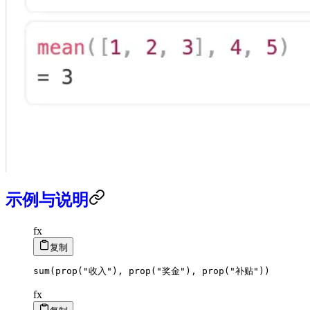
示例与说明
fx
复制
sum
(
prop
(
"收入"
)
,
prop
(
"奖金"
)
,
prop
(
"补贴"
)
)
fx