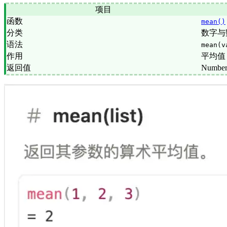
项目
函数
mean()
分类
数字与
语法
mean(v
作用
平均值
返回值
Numbe