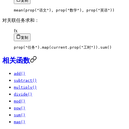
复制
mean
(
prop
(
"语文"
)
,
prop
(
"数学"
)
,
prop
(
"英语"
)
)
对关联任务求和：
fx
复制
prop
(
"任务"
)
.
map
(
current
.
prop
(
"工时"
)
)
.
sum
(
)
相关函数
add()
subtract()
multiply()
divide()
mod()
pow()
sum()
map()