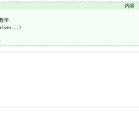
内容
数学
alues...)
r