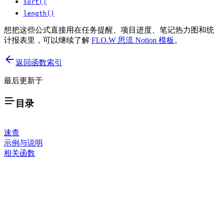
sort()
length()
想把这些公式直接用在任务提醒、项目进度、笔记热力图和统
计报表里，可以继续了解
FLO.W 思流 Notion 模板
。
返回函数索引
最后更新于
目录
速查
示例与说明
相关函数