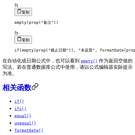
fx
复制
empty
(
prop
(
"备注"
)
)
fx
复制
if
(
empty
(
prop
(
"截止日期"
)
)
,
"未设置"
,
formatDate
(
pro
在自动化或日期公式中，也可以看到
作为返回空值的
empty()
写法。若在普通数据库公式中使用，请以公式编辑器实际提示
为准。
相关函数
if()
ifs()
equal()
unequal()
formatDate()