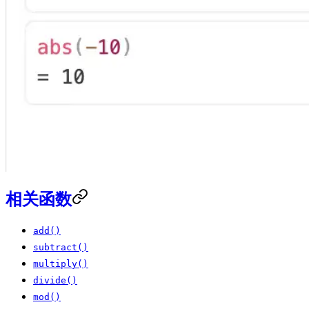
相关函数
add()
subtract()
multiply()
divide()
mod()