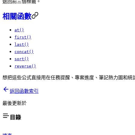
返回前三個標籤。
相關函數
at()
first()
last()
concat()
sort()
reverse()
想把這些公式直接用在任務提醒、專案進度、筆記熱力圖和統
返回函數索引
最後更新於
目錄