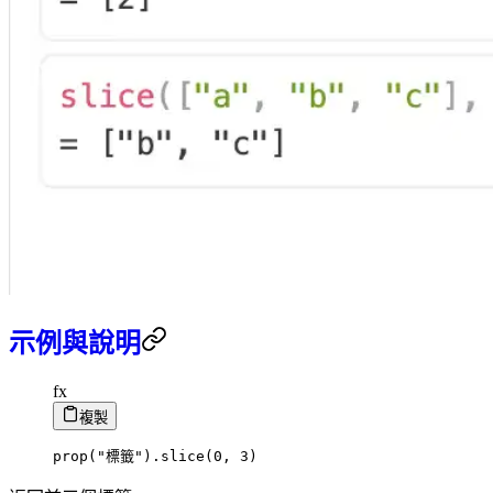
示例與說明
fx
複製
prop
(
"標籤"
)
.
slice
(
0
,
3
)