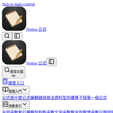
Skip to main content
Notion 公式
Notion 公式
搜尋文檔
⌘
K
速查入口
基礎入門
公式是什麼
公式編輯器與寫法
資料型別
運算子與第一個公式
函數索引
全部函數索引
邏輯與判斷函數
文字函數
數字與數學函數
日期與