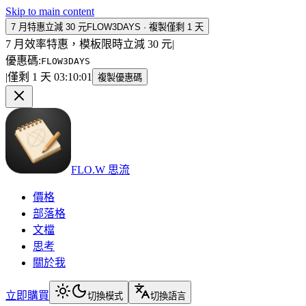
Skip to main content
7 月特惠立減 30 元
FLOW3DAYS
·
複製
僅剩 1 天
7 月效率特惠，模板限時立減 30 元
|
優惠碼
:
FLOW3DAYS
|
僅剩 1 天
03
:
10
:
01
複製優惠碼
FLO.W 思流
價格
部落格
文檔
思考
關於我
立即購買
切換模式
切換語言