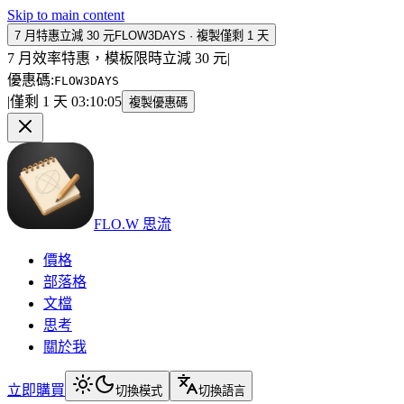
Skip to main content
7 月特惠立減 30 元
FLOW3DAYS
·
複製
僅剩 1 天
7 月效率特惠，模板限時立減 30 元
|
優惠碼
:
FLOW3DAYS
|
僅剩 1 天
03
:
10
:
05
複製優惠碼
FLO.W 思流
價格
部落格
文檔
思考
關於我
立即購買
切換模式
切換語言