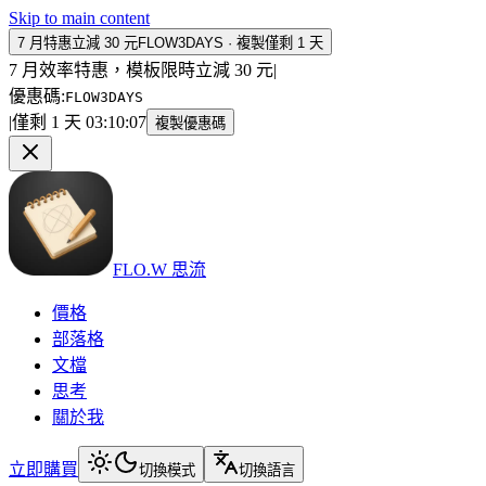
Skip to main content
7 月特惠立減 30 元
FLOW3DAYS
·
複製
僅剩 1 天
7 月效率特惠，模板限時立減 30 元
|
優惠碼
:
FLOW3DAYS
|
僅剩 1 天
03
:
10
:
07
複製優惠碼
FLO.W 思流
價格
部落格
文檔
思考
關於我
立即購買
切換模式
切換語言